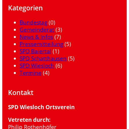
Kategorien
Bundestag
(0)
Gemeinderat
(3)
News & Infos
(7)
Pressemitteilung
(5)
SPD Baiertal
(1)
SPD Schatthausen
(5)
SPD Wiesloch
(6)
Termine
(4)
Kontakt
SPD Wiesloch Ortsverein
Vetreten durch:
Philip Rothenhöfer